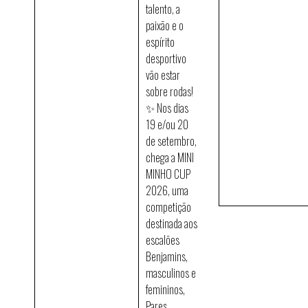
talento, a
paixão e o
espírito
desportivo
vão estar
sobre rodas!
✨ Nos dias
19 e/ou 20
de setembro,
chega a MINI
MINHO CUP
2026, uma
competição
destinada aos
escalões
Benjamins,
masculinos e
femininos,
Pares