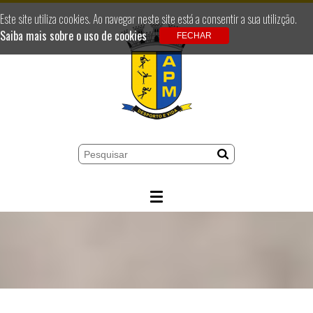
Este site utiliza cookies. Ao navegar neste site está a consentir a sua utilizção.
Saiba mais sobre o uso de cookies