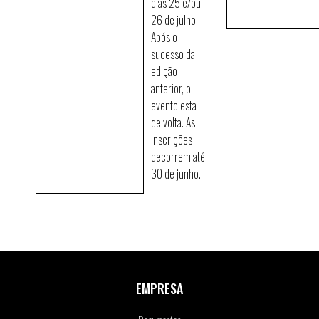
dias 25 e/ou
26 de julho.
Após o
sucesso da
edição
anterior, o
evento esta
de volta. As
inscrições
decorrem até
30 de junho.
EMPRESA