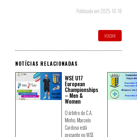
Publicado em 2025-10-18
VOLTAR
NOTÍCIAS RELACIONADAS
WSE U17
European
Championships
– Men &
Women
O árbitro do C.A.
Minho, Marcelo
Cardoso está
presente no WSE