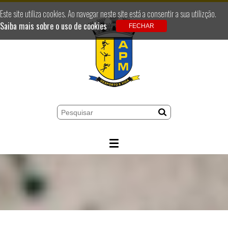
Este site utiliza cookies. Ao navegar neste site está a consentir a sua utilizção.
Saiba mais sobre o uso de cookies