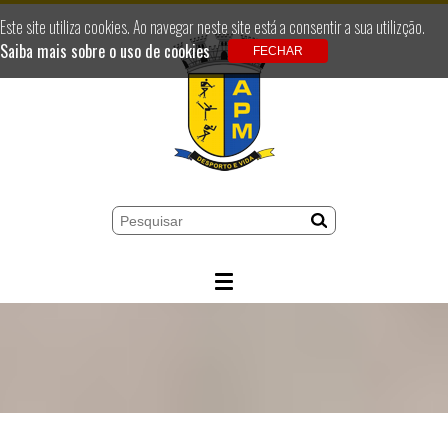
Este site utiliza cookies. Ao navegar neste site está a consentir a sua utilizção.
Saiba mais sobre o uso de cookies