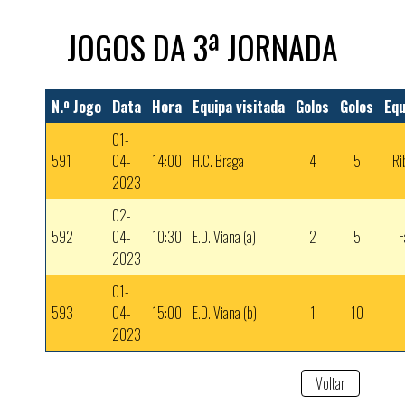
JOGOS DA 3ª JORNADA
N.º Jogo
Data
Hora
Equipa visitada
Golos
Golos
Equ
01-
591
04-
14:00
H.C. Braga
4
5
Ri
2023
02-
592
04-
10:30
E.D. Viana (a)
2
5
F
2023
01-
593
04-
15:00
E.D. Viana (b)
1
10
2023
Voltar