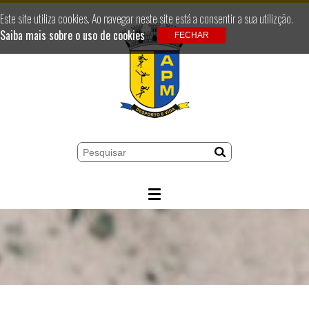
Este site utiliza cookies. Ao navegar neste site está a consentir a sua utilizção.
Saiba mais sobre o uso de cookies