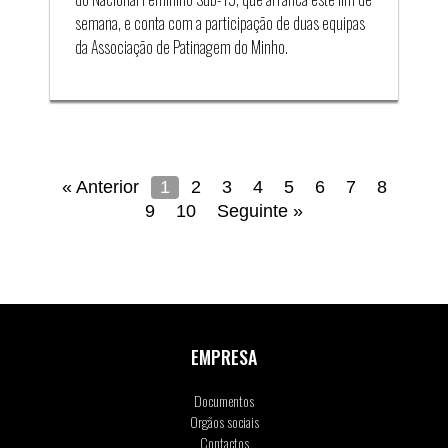
semana, e conta com a participação de duas equipas
da Associação de Patinagem do Minho.
« Anterior
1
2
3
4
5
6
7
8
9
10
Seguinte »
EMPRESA
Documentos
Orgãos sociais
Contactos