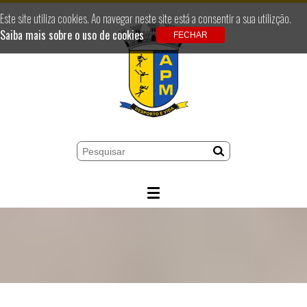
Este site utiliza cookies. Ao navegar neste site está a consentir a sua utilizção.
Saiba mais sobre o uso de cookies