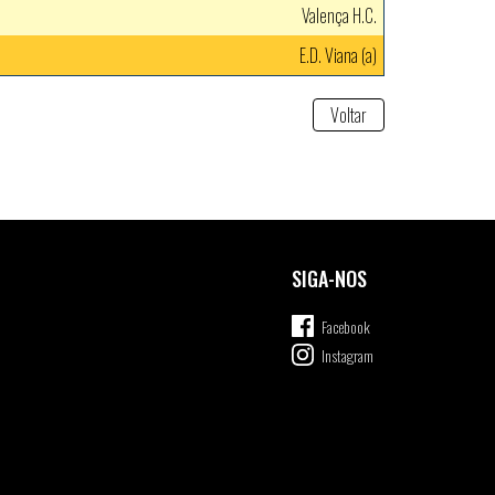
Valença H.C.
E.D. Viana (a)
Voltar
SIGA-NOS
Facebook
Instagram