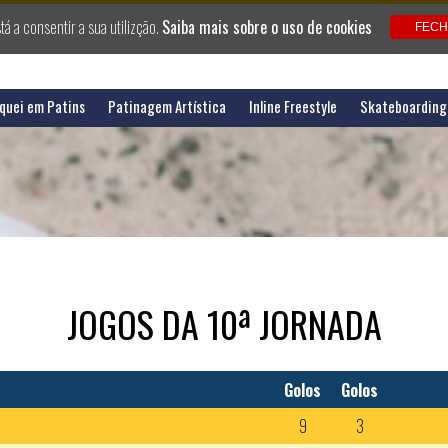
stá a consentir a sua utilizção.
Saiba mais sobre o uso de cookies
quei em Patins
Patinagem Artística
Inline Freestyle
Skateboarding
JOGOS DA 10ª JORNADA
Golos
Golos
9
3