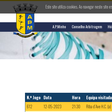
Este site utiliza cookies. Ao navegar neste site e
A.P.Minho
Conselho Arbitragem
Hó
N.º Jogo
Data
Hora
Equipa visitada
612
12-05-2023
21:30
Riba d`Ave H.C. (a)