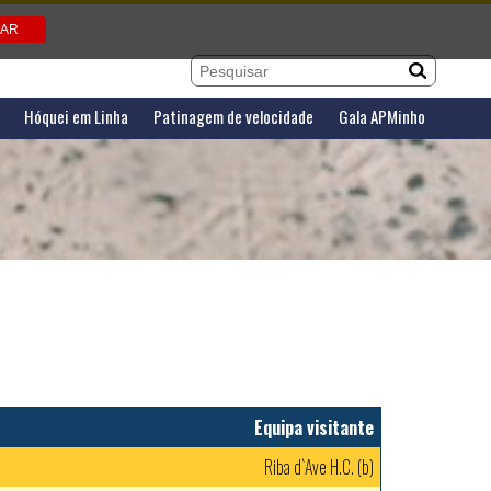
Hóquei em Linha
Patinagem de velocidade
Gala APMinho
Equipa visitante
Riba d`Ave H.C. (b)