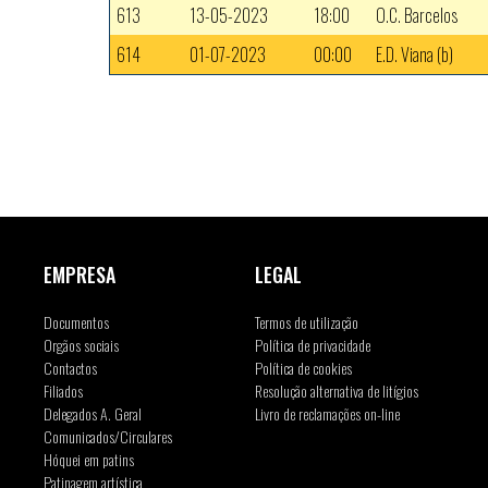
613
13-05-2023
18:00
O.C. Barcelos
614
01-07-2023
00:00
E.D. Viana (b)
EMPRESA
LEGAL
Documentos
Termos de utilização
Orgãos sociais
Política de privacidade
Contactos
Política de cookies
Filiados
Resolução alternativa de litígios
Delegados A. Geral
Livro de reclamações on-line
Comunicados/Circulares
Hóquei em patins
Patinagem artística